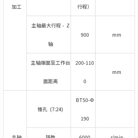
加工
行程）
主轴最大行程
-
Z
900
mm
轴
主轴端面至
工作台
200
-
110
mm
面距
离
0
BT50
-
Ф
锥孔 (7:24)
190
主轴
转数
6000
r/min