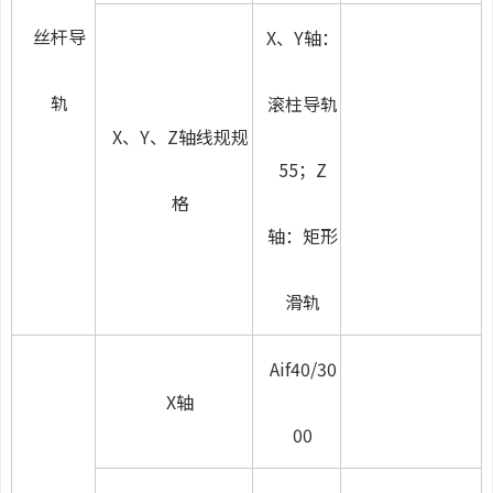
丝杆导
X、Y轴：
轨
滚柱导轨
X、Y、Z轴线规规
55；Z
格
轴：矩形
滑轨
Aif40/30
X轴
00