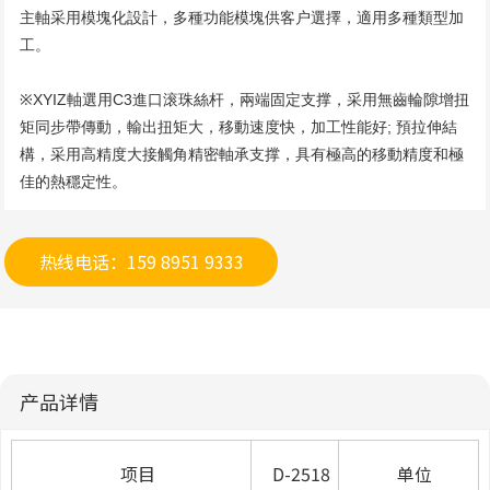
主軸采用模塊化設計，多種功能模塊供客户選擇，適用多種類型加
工。

※XYIZ軸選用C3進口滚珠絲杆，兩端固定支撑，采用無齒輪隙增扭
矩同步帶傳動，輸出扭矩大，移動速度快，加工性能好; 預拉伸結
構，采用高精度大接觸角精密軸承支撑，具有極高的移動精度和極
佳的熱穩定性。
热线电话：159 8951 9333
产品详情
项目
D-
2
518
单位