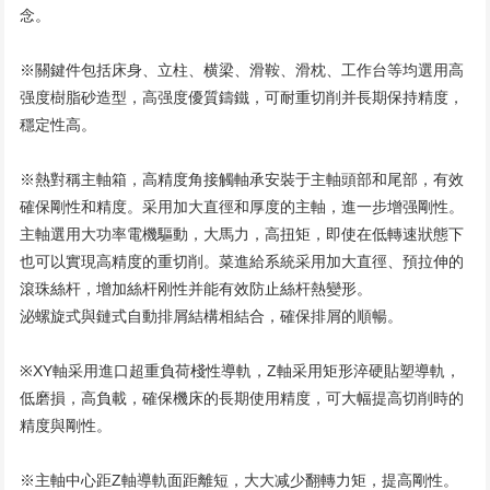
念。

※關鍵件包括床身、立柱、横梁、滑鞍、滑枕、工作台等均選用高
强度樹脂砂造型，高强度優質鑄鐵，可耐重切削并長期保持精度，
穩定性高。

※熱對稱主軸箱，高精度角接觸軸承安裝于主軸頭部和尾部，有效
確保剛性和精度。采用加大直徑和厚度的主軸，進一步增强剛性。
主軸選用大功率電機驅動，大馬力，高扭矩，即使在低轉速狀態下
也可以實現高精度的重切削。菜進給系統采用加大直徑、預拉伸的
滾珠絲杆，增加絲杆刚性并能有效防止絲杆熱變形。

泌螺旋式與鏈式自動排屑結構相結合，確保排屑的順暢。

※XY軸采用進口超重負荷棧性導軌，Z軸采用矩形淬硬貼塑導軌，
低磨損，高負載，確保機床的長期使用精度，可大幅提高切削時的
精度與剛性。

※主軸中心距Z軸導軌面距離短，大大减少翻轉力矩，提高剛性。