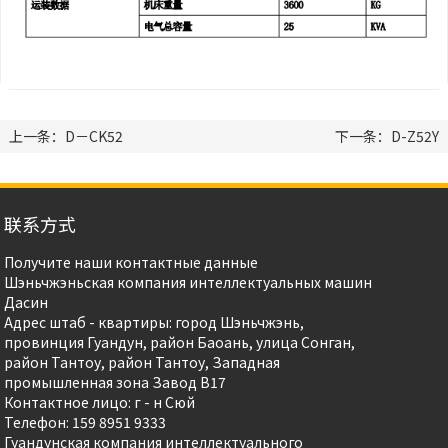
上一条：D－CK52
下一条：D-Z52Y
联系方式
Получите наши контактные данные
Шэньчжэньская компания интеллектуальных машин
Дасин
Адрес штаб - квартиры: город Шэньчжэнь,
провинция Гуандун, район Баоань, улица Сонган,
район Тантоу, район Тантоу, Западная
промышленная зона Завод B17
Контактное лицо: г - н Сюй
Телефон: 159 8951 9333
Гуандунская компания интеллектуального