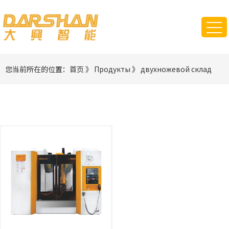
您当前所在的位置：
首页
》
Продукты
》
двухножевой склад