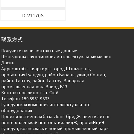
D-V1170S
联系方式
Получите наши контактные данные
Шэньчжэньская компания интеллектуальных машин
Дасин
Адрес штаб - квартиры: город Шэньчжэнь,
провинция Гуандун, район Баоань, улица Сонган,
район Тантоу, район Тантоу, Западная
промышленная зона Завод B17
Контактное лицо: г - н Сюй
Телефон: 159 8951 9333
Гуандунская компания интеллектуального
оборудования
Производственная база: Лонг-бридЖ-авен в литтл-
понге,маленькаЯ понгонь-виллидЖ, провиHциЯ
гуандун, вознеслась в новый промышленный парк