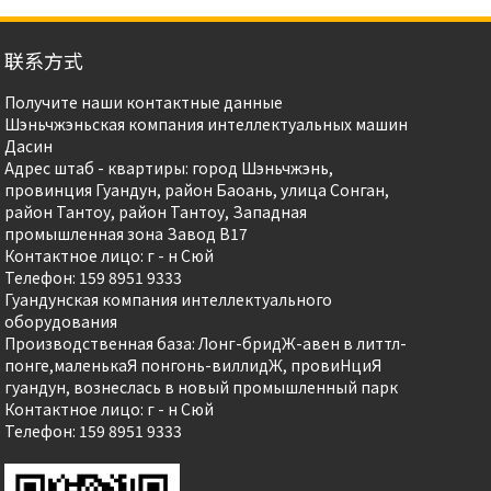
联系方式
Получите наши контактные данные
Шэньчжэньская компания интеллектуальных машин
Дасин
Адрес штаб - квартиры: город Шэньчжэнь,
провинция Гуандун, район Баоань, улица Сонган,
район Тантоу, район Тантоу, Западная
промышленная зона Завод B17
Контактное лицо: г - н Сюй
Телефон: 159 8951 9333
Гуандунская компания интеллектуального
оборудования
Производственная база: Лонг-бридЖ-авен в литтл-
понге,маленькаЯ понгонь-виллидЖ, провиHциЯ
гуандун, вознеслась в новый промышленный парк
Контактное лицо: г - н Сюй
Телефон: 159 8951 9333