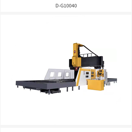
прямоугольную закаленную пластическую направляющую, 
D-G10040
низкую износ, высокую нагрузку, чтобы обеспечить 
долгосрочную точность использования станка, может 
значительно улучшить точность и жесткость при резке. ※ Центр 
шпинделя находится на коротком расстоянии от поверхности 
направляющей оси Z, что значительно уменьшает момент 
опрокидывания и повышает жесткость. Главная ось использует 
модульную конструкцию, различные функциональные модули 
для выбора клиента, применяются различные типы обработки. 
※ ось X / Y / Z выбирает входной шариковый стержень C3, 
фиксированная поддержка на обоих концах, передача 
синхронной ленты с увеличением крутящего момента без 
зазора шестерни, выходной крутящий момент большой, 