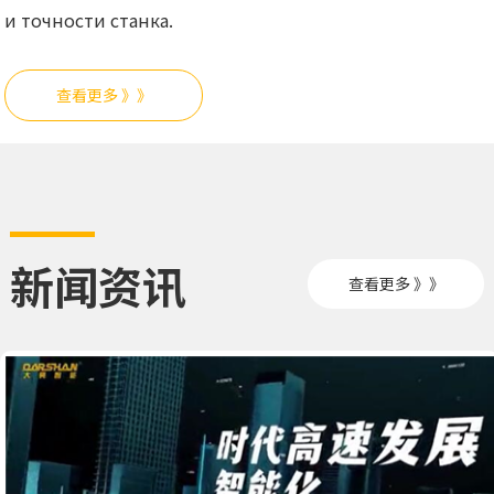
и точности станка.
查看更多 》》
新闻资讯
查看更多 》》