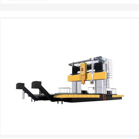
шпиндель увеличенного диаметра и толщины для дальнейшего 
повышения жесткости. Основной вал выбирается с мощным 
приводом двигателя, большой лошадиной силой, высоким 
крутящим моментом, даже при низких скоростях может быть 
достигнуто высокоточное повторное резание. ※ Система 
подачи использует шариковый стержень с увеличенным 
диаметром и предварительным растяжением, чтобы увеличить 
жесткость шелкового стержня и эффективно предотвратить 
тепловую деформацию шелкового стержня. ※ Спиральная и 
цепная автоматическая стружка в сочетании, чтобы обеспечить 
плавность стружки. ※ Ось X / Y использует входную линейную 
направляющую с избыточной нагрузкой, ось Z использует 