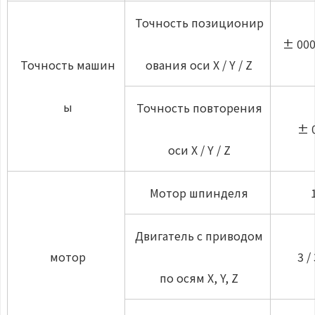
Точность позиционир
± 000
Точность машин
ования оси X / Y / Z
ы
Точность повторения
± 
оси X / Y / Z
Мотор шпинделя
Двигатель с приводом
мотор
3 / 
по осям X, Y, Z