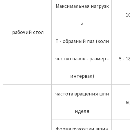
Максимальная нагрузк
1
а
рабочий стол
Т - образный паз (коли
чество пазов - размер -
5 - 1
интервал)
частота вращения шпи
6
нделя
форма рукоятки шпин