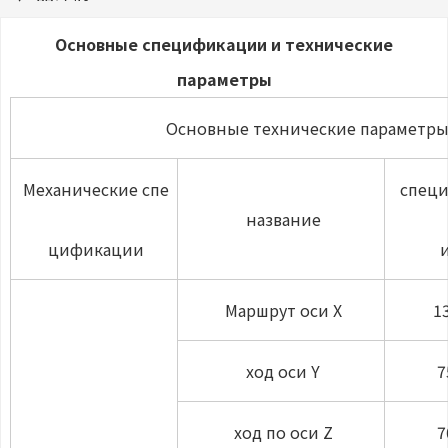
Основные спецификации и технические
параметры
Основные технические параметр
Механические спе
спец
название
цификации
Маршрут оси X
1
ход оси Y
7
ход по оси Z
7