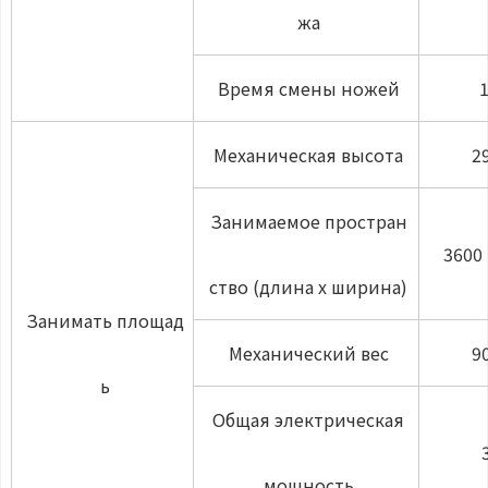
жа
Время смены ножей
1
Механическая высота
2
Занимаемое простран
3600 
ство (длина х ширина)
Занимать площад
Механический вес
9
ь
Общая электрическая
мощность