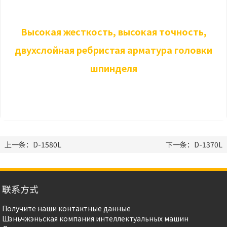
Высокая жесткость, высокая точность,
двухслойная ребристая арматура головки
шпинделя
上一条：D-1580L
下一条：D-1370L
联系方式
Получите наши контактные данные
Шэньчжэньская компания интеллектуальных машин