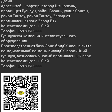
Дасин
Адрес штаб - квартиры: город Шэньчжэнь,
провинция Гуандун, район Баоань, улица Сонган,
район Тантоу, район Тантоу, Западная
промышленная зона Завод B17
Контактное лицо: г - н Сюй
Телефон: 159 8951 9333
Гуандунская компания интеллектуального
оборудования
Производственная база: Лонг-бридЖ-авен в литтл-
понге,маленькаЯ понгонь-виллидЖ, провиHциЯ
гуандун, вознеслась в новый промышленный парк
Контактное лицо: г - н Сюй
Телефон: 159 8951 9333