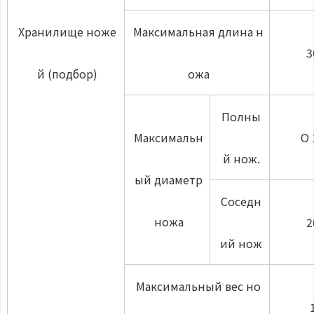
Хранилище ноже
Максимальная длина н
3
й (подбор)
ожа
Полны
Максимальн
О 
й нож.
ый диаметр
Соседн
ножа
2
ий нож
Максимальный вес но