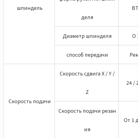
шпиндель
BT
деля
Диаметр шпинделя
О 
способ передачи
Ре
Скорость сдвига X / Y /
24 / 
Z
Скорость подачи
Скорость подачи резан
От 1 
ия