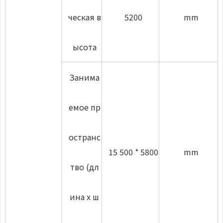
ческая в
5200
mm
ысота
Занима
емое пр
остранс
15 500 * 5800
mm
тво (дл
ина х ш