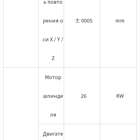
ь повто
рения о
± 0005
mm
си X / Y /
Z
Мотор
шпинде
26
KW
ля
Двигате