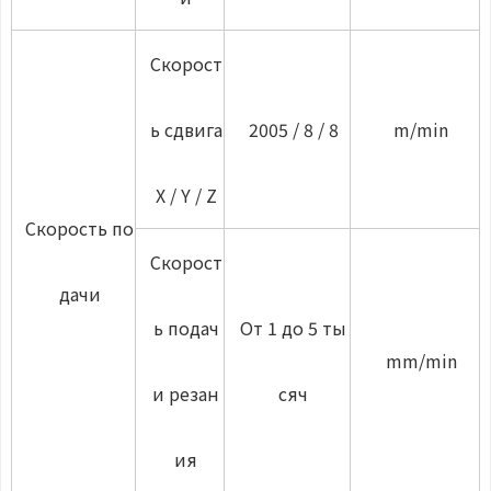
Скорост
ь сдвига
2005 / 8 / 8
m/min
X / Y / Z
Скорость по
Скорост
дачи
ь подач
От 1 до 5 ты
mm/min
и резан
сяч
ия