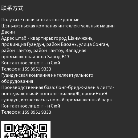
联系方式
Получите наши контактные данные
Шэньчжэньская компания интеллектуальных машин
Дасин
Адрес штаб - квартиры: город Шэньчжэнь,
провинция Гуандун, район Баоань, улица Сонган,
район Тантоу, район Тантоу, Западная
промышленная зона Завод B17
Контактное лицо: г - н Сюй
Телефон: 159 8951 9333
Гуандунская компания интеллектуального
оборудования
Производственная база: Лонг-бридЖ-авен в литтл-
понге,маленькаЯ понгонь-виллидЖ, провиHциЯ
гуандун, вознеслась в новый промышленный парк
Контактное лицо: г - н Сюй
Телефон: 159 8951 9333