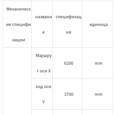
Механическ
названи
спецификац
ие специфи
единица
е
ия
кации
Маршру
6200
mm
т оси X
ход оси
3700
mm
Y