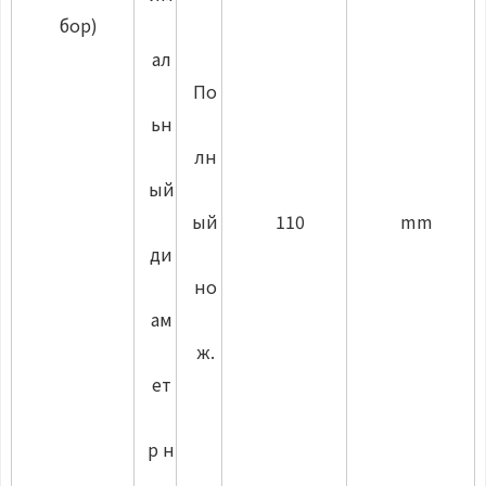
бор)
ал
По
ьн
лн
ый
ый
110
mm
ди
но
ам
ж.
ет
р н