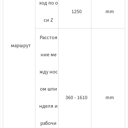
ход по о
1250
mm
си Z
Расстоя
маршрут
ние ме
жду нос
ом шпи
360 - 1610
mm
нделя и
рабочи