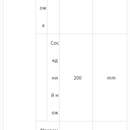
ож
а
Сос
ед
ни
200
mm
й н
ож