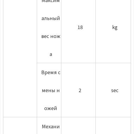
Максим
альный
18
kg
вес нож
а
Время с
мены н
2
sec
ожей
Механи