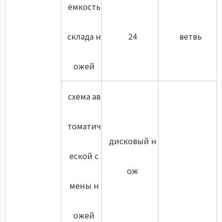
ёмкость
склада н
24
ветвь
ожей
схема ав
томатич
дисковый н
еской с
ож
мены н
ожей