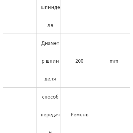
шпинде
ля
Диамет
р шпин
200
mm
деля
способ
передач
Ремень
и