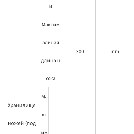
и
Максим
альная
300
mm
длина н
ожа
Ма
Хранилище
кс
ножей (под
им