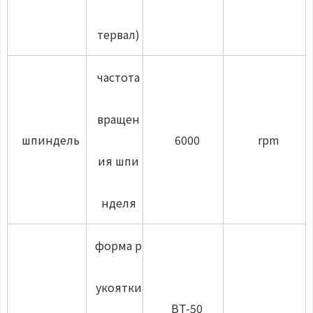
тервал)
частота
вращен
шпиндель
6000
rpm
ия шпи
нделя
форма р
укоятки
BT-50