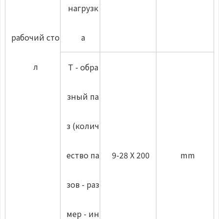
нагрузк
рабочий сто
а
л
Т - обра
зный па
з (колич
ество па
9-28 X 200
mm
зов - раз
мер - ин