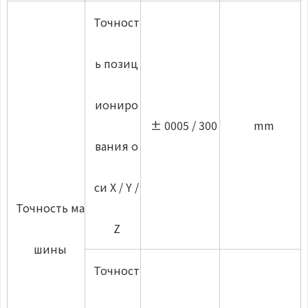
Точност
ь позиц
иониро
± 0005 / 300
mm
вания о
си X / Y /
Точность ма
Z
шины
Точност