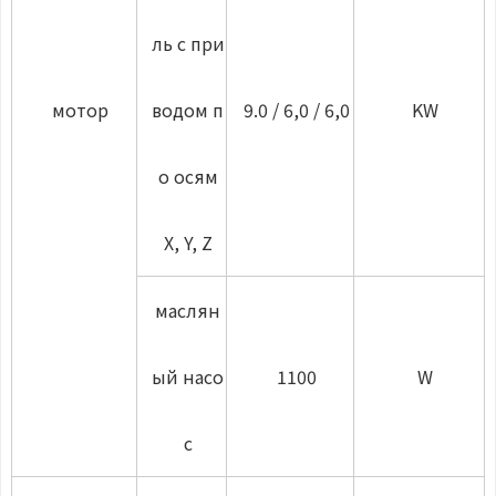
ль с при
мотор
водом п
9.0 / 6,0 / 6,0
KW
о осям
X, Y, Z
маслян
ый насо
1100
W
с