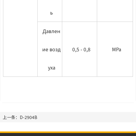
ь
Давлен
ие возд
0,5 - 0,8
MPa
уха
上一条：D-2904B