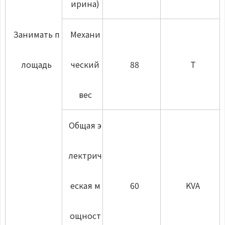
ирина)
Занимать п
Механи
лощадь
ческий
88
T
вес
Общая э
лектрич
еская м
60
KVA
ощност