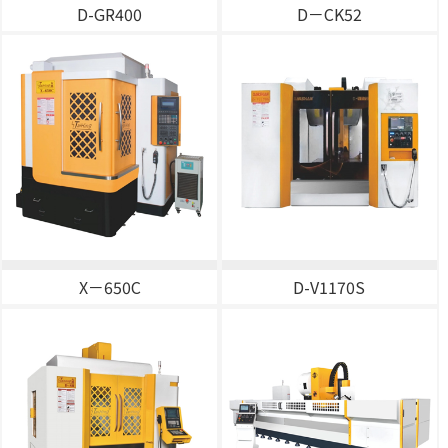
D-GR400
D－CK52
X－650C
D-V1170S