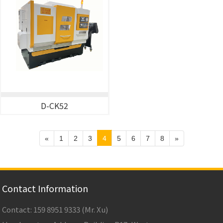
D-CK52
4
«
1
2
3
5
6
7
8
»
Contact Information
Contact: 159 8951 9333 (Mr. Xu)